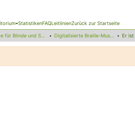
itorium
Statistiken
FAQ
Leitlinien
Zurück zur Startseite
Service für Blinde und Sehbehinderte
Digitalisierte Braille-Musik-Matrizen des VzfB