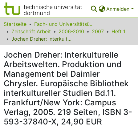
Anmelden
Bereiche & Sammlungen
Startseite
Fach- und Universitätsübergreifendes
Zeitschrift Arbeit
2006-2010
2007
Heft 1
Das gesamte Repositorium
Jochen Dreher: Interkulturelle Arbeitswelten. Produktion und Management bei Daimler Chrysler. Europäische Bibliothek interkultureller Studien Bd.11. Frankfurt/New York: Campus Verlag, 2005. 219 Seiten, ISBN 3-593-37840-X, 24,90 EUR
Statistiken
Jochen Dreher: Interkulturelle
FAQ
Arbeitswelten. Produktion und
Management bei Daimler
Leitlinien
Chrysler. Europäische Bibliothek
Zurück zur Startseite
interkultureller Studien Bd.11.
Frankfurt/New York: Campus
Verlag, 2005. 219 Seiten, ISBN 3-
593-37840-X, 24,90 EUR