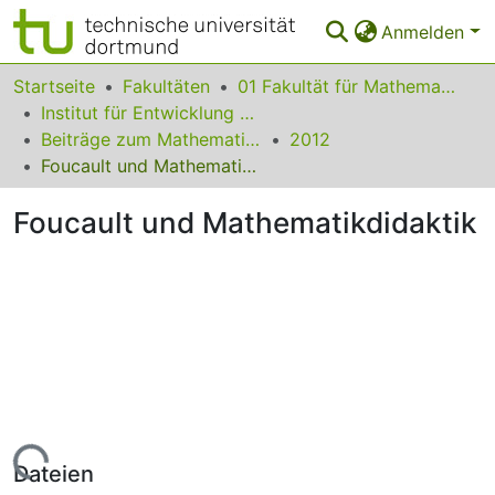
Anmelden
Bereiche & Sammlungen
Startseite
Fakultäten
01 Fakultät für Mathematik
Institut für Entwicklung und Erforschung des Mathematikunterrichts
Das gesamte Repositorium
Beiträge zum Mathematikunterricht
2012
Foucault und Mathematikdidaktik
Statistiken
Foucault und Mathematikdidaktik
FAQ
Leitlinien
Zurück zur Startseite
Lade...
Dateien