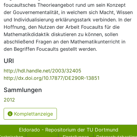
foucaultsches Theorieangebot rund um sein Konzept
der Gouvernementalität, in welchem sich Macht, Wissen
und Individualisierung erklärungsstark verbinden. In der
Hoffnung, den Nutzen der Arbeit Foucaults für die
Mathematikdidaktik diskutieren zu können, sollen
abschließend Fragen an den Mathematikunterricht in
den Begriffen Foucaults gestellt werden.
URI
http://hdl.handle.net/2003/32405
http://dx.doi.org/10.17877/DE290R-13851
Sammlungen
2012
Komplettanzeige
Eldorado - Repositorium der TU Dortmund
Technischen
Einstellungen
Datenschutzbestim