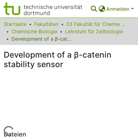
Anmelden
Bereiche & Sammlungen
Startseite
Fakultäten
03 Fakultät für Chemie und Chemische Biologie
Chemische Biologie
Lehrstuhl für Zellbiologie
Das gesamte Repositorium
Development of a β-catenin stability sensor
Statistiken
Development of a β-catenin
FAQ
stability sensor
Leitlinien
Zurück zur Startseite
Lade...
Dateien