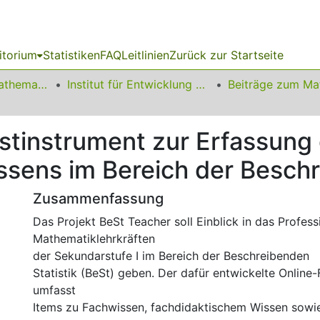
itorium
Statistiken
FAQ
Leitlinien
Zurück zur Startseite
01 Fakultät für Mathematik
Institut für Entwicklung und Erforschung des Mathematikunterrichts
estinstrument zur Erfassung
ssens im Bereich der Beschr
Zusammenfassung
Das Projekt BeSt Teacher soll Einblick in das Profes
Mathematiklehrkräften
der Sekundarstufe I im Bereich der Beschreibenden
Statistik (BeSt) geben. Der dafür entwickelte Onlin
umfasst
Items zu Fachwissen, fachdidaktischem Wissen sowie