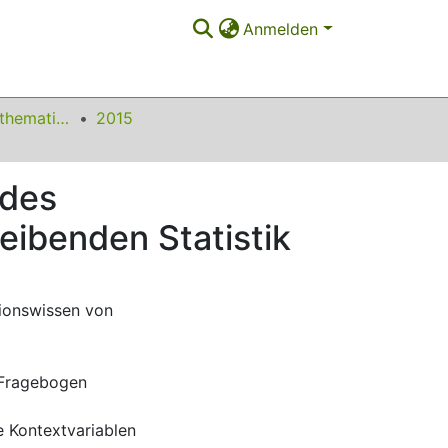
Anmelden
Beiträge zum Mathematikunterricht
2015
 des
eibenden Statistik
sionswissen von
e-Fragebogen
 Kontextvariablen