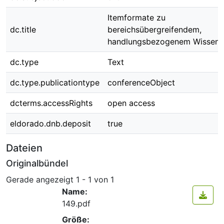
Itemformate zu
dc.title
bereichsübergreifendem,
handlungsbezogenem Wissen
dc.type
Text
dc.type.publicationtype
conferenceObject
dcterms.accessRights
open access
eldorado.dnb.deposit
true
Dateien
Originalbündel
Gerade angezeigt
1 - 1 von 1
Name:
149.pdf
Größe: