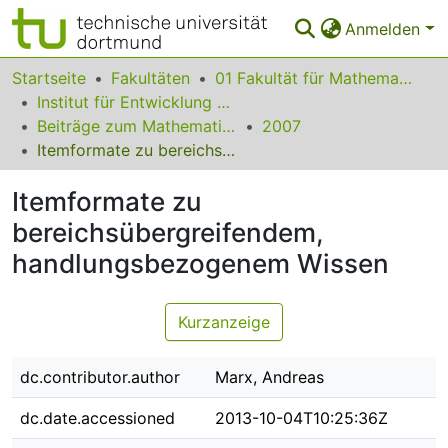
Anmelden
Bereiche & Sammlungen
Startseite
Fakultäten
01 Fakultät für Mathematik
Institut für Entwicklung und Erforschung des Mathematikunterrichts
Das gesamte Repositorium
Beiträge zum Mathematikunterricht
2007
Itemformate zu bereichsübergreifendem, handlungsbezogenem Wissen
Statistiken
Itemformate zu
FAQ
bereichsübergreifendem,
Leitlinien
handlungsbezogenem Wissen
Zurück zur Startseite
Kurzanzeige
dc.contributor.author
Marx, Andreas
dc.date.accessioned
2013-10-04T10:25:36Z