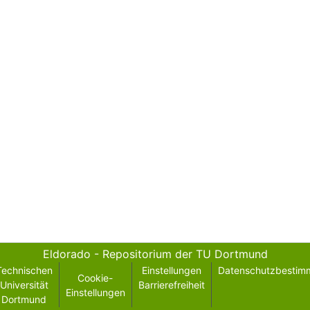
Eldorado - Repositorium der TU Dortmund
Technischen
Einstellungen
Datenschutzbestim
Cookie-
Universität
Barrierefreiheit
Einstellungen
Dortmund