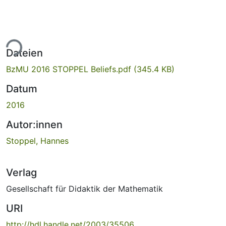
ade...
Dateien
BzMU 2016 STOPPEL Beliefs.pdf
(345.4 KB)
Datum
2016
Autor:innen
Stoppel, Hannes
Verlag
Gesellschaft für Didaktik der Mathematik
URI
http://hdl.handle.net/2003/35506