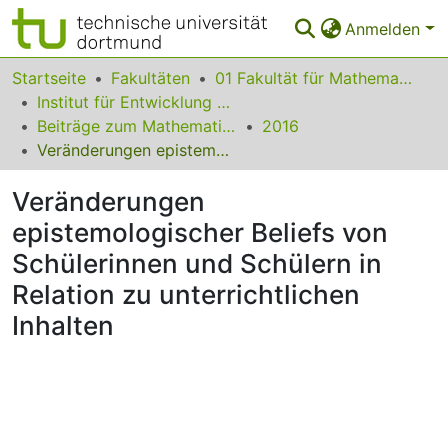
Anmelden
Bereiche & Sammlungen
Startseite
Fakultäten
01 Fakultät für Mathematik
Institut für Entwicklung und Erforschung des Mathematikunterrichts
Das gesamte Repositorium
Beiträge zum Mathematikunterricht
2016
Veränderungen epistemologischer Beliefs von Schülerinnen und Schülern in Relation zu unterrichtlichen Inhalten
Statistiken
Veränderungen
FAQ
epistemologischer Beliefs von
Leitlinien
Schülerinnen und Schülern in
Zurück zur Startseite
Relation zu unterrichtlichen
Inhalten