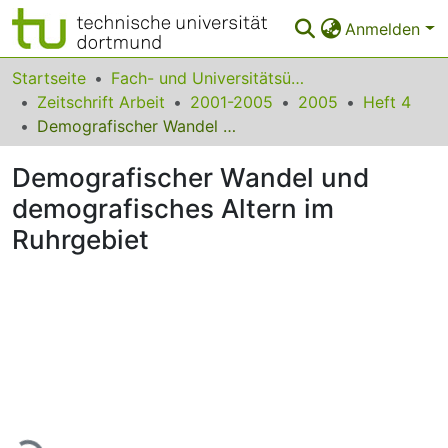
Anmelden
Bereiche & Sammlungen
Startseite
Fach- und Universitätsübergreifendes
Zeitschrift Arbeit
2001-2005
2005
Heft 4
Das gesamte Repositorium
Demografischer Wandel und demografisches Altern im Ruhrgebiet
Statistiken
Demografischer Wandel und
FAQ
demografisches Altern im
Ruhrgebiet
Leitlinien
Zurück zur Startseite
Lade...