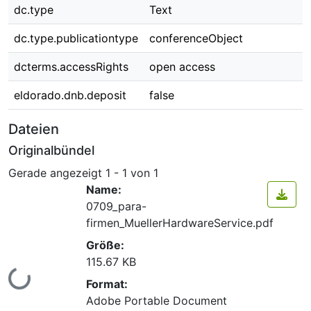
dc.type
Text
dc.type.publicationtype
conferenceObject
dcterms.accessRights
open access
eldorado.dnb.deposit
false
Dateien
Originalbündel
Gerade angezeigt
1 - 1 von 1
Name:
0709_para-
firmen_MuellerHardwareService.pdf
Größe:
115.67 KB
Lade...
Format:
Adobe Portable Document