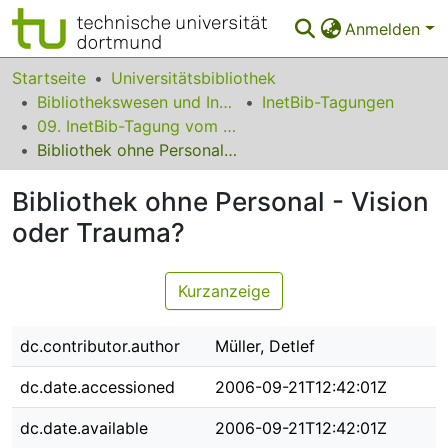
Anmelden
Bereiche & Sammlungen
Startseite
Universitätsbibliothek
Bibliothekswesen und Information
InetBib-Tagungen
Das gesamte Repositorium
09. InetBib-Tagung vom 06. bis 08. September 2006 in Münster
Bibliothek ohne Personal - Vision oder Trauma?
Statistiken
Bibliothek ohne Personal - Vision
FAQ
oder Trauma?
Leitlinien
Zurück zur Startseite
Kurzanzeige
dc.contributor.author
Müller, Detlef
dc.date.accessioned
2006-09-21T12:42:01Z
dc.date.available
2006-09-21T12:42:01Z