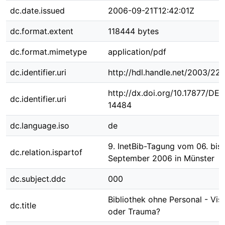
dc.date.issued
2006-09-21T12:42:01Z
dc.format.extent
118444 bytes
dc.format.mimetype
application/pdf
dc.identifier.uri
http://hdl.handle.net/2003/22
http://dx.doi.org/10.17877/DE
dc.identifier.uri
14484
dc.language.iso
de
9. InetBib-Tagung vom 06. bis 
dc.relation.ispartof
September 2006 in Münster
dc.subject.ddc
000
Bibliothek ohne Personal - Vis
dc.title
oder Trauma?