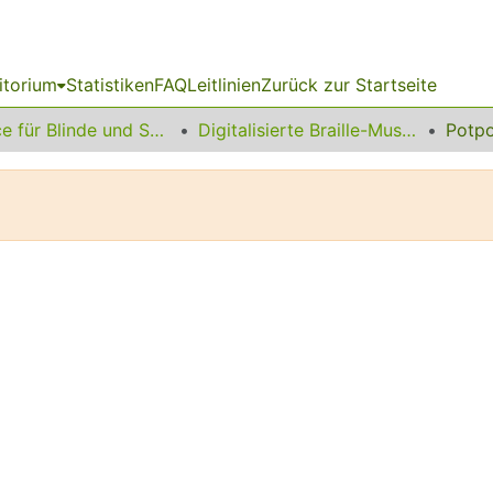
itorium
Statistiken
FAQ
Leitlinien
Zurück zur Startseite
Service für Blinde und Sehbehinderte
Digitalisierte Braille-Musik-Matrizen des VzfB
Potpo