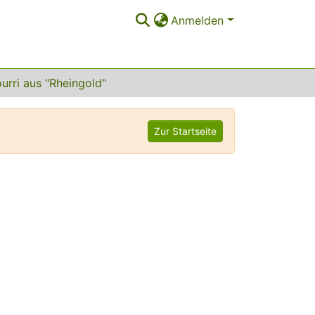
Anmelden
urri aus "Rheingold"
Zur Startseite