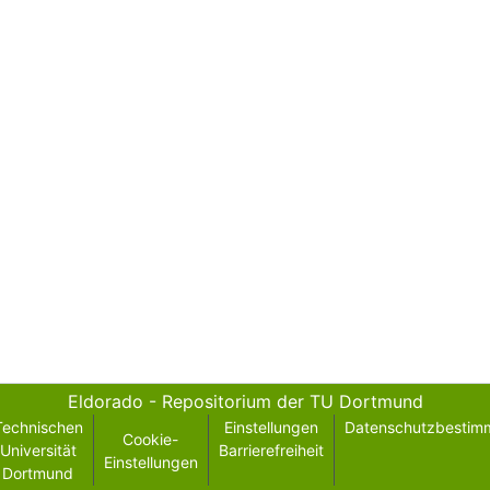
Eldorado - Repositorium der TU Dortmund
Technischen
Einstellungen
Datenschutzbestim
Cookie-
Universität
Barrierefreiheit
Einstellungen
Dortmund