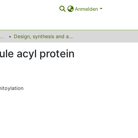
Anmelden
Lehrstuhl für Bioorganische Chemie
Design, synthesis and application of small molecule acyl protein thioesterase inhibitors
ule acyl protein
itoylation