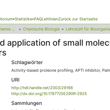
itorium
Statistiken
FAQ
Leitlinien
Zurück zur Startseite
03 Fakultät für Chemie und Chemische Biologie
Chemische Biologie
d application of small molec
rs
Schlagwörter
Activity-based proleone profiling
,
APTI inhibitor
,
Palm
URI
http://hdl.handle.net/2003/29166
http://dx.doi.org/10.17877/DE290R-2925
Sammlungen