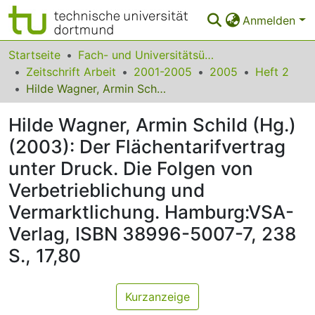
Anmelden
Bereiche & Sammlungen
Startseite
Fach- und Universitätsübergreifendes
Zeitschrift Arbeit
2001-2005
2005
Heft 2
Das gesamte Repositorium
Hilde Wagner, Armin Schild (Hg.) (2003): Der Flächentarifvertrag unter Druck. Die Folgen von Verbetrieblichung und Vermarktlichung. Hamburg:VSA-Verlag, ISBN 38996-5007-7, 238 S., 17,80
Statistiken
Hilde Wagner, Armin Schild (Hg.)
FAQ
(2003): Der Flächentarifvertrag
unter Druck. Die Folgen von
Leitlinien
Verbetrieblichung und
Zurück zur Startseite
Vermarktlichung. Hamburg:VSA-
Verlag, ISBN 38996-5007-7, 238
S., 17,80
Kurzanzeige