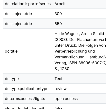
dc.relation.ispartofseries
Arbeit
dc.subject.ddc
300
dc.subject.ddc
650
Hilde Wagner, Armin Schild (H
(2003): Der Flächentarifvertr
unter Druck. Die Folgen von
dc.title
Verbetrieblichung und
Vermarktlichung. Hamburg:V
Verlag, ISBN 38996-5007-7, 
S., 17,80
dc.type
Text
dc.type.publicationtype
review
dcterms.accessRights
open access
eldorado.dnb.deposit
false