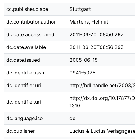
cc.publisher.place
Stuttgart
dc.contributor.author
Martens, Helmut
dc.date.accessioned
2011-06-20T08:56:29Z
dc.date.available
2011-06-20T08:56:29Z
dc.date.issued
2005-06-15
dc.identifier.issn
0941-5025
dc.identifier.uri
http://hdl.handle.net/2003/2
http://dx.doi.org/10.17877/D
dc.identifier.uri
1310
dc.language.iso
de
dc.publisher
Lucius & Lucius Verlagsgesell