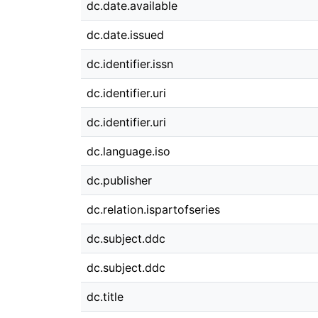
dc.date.available
dc.date.issued
dc.identifier.issn
dc.identifier.uri
dc.identifier.uri
dc.language.iso
dc.publisher
dc.relation.ispartofseries
dc.subject.ddc
dc.subject.ddc
dc.title