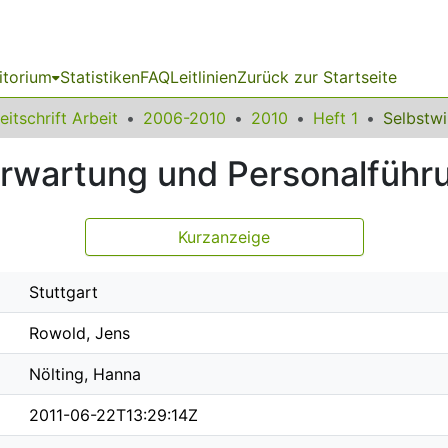
itorium
Statistiken
FAQ
Leitlinien
Zurück zur Startseite
eitschrift Arbeit
2006-2010
2010
Heft 1
erwartung und Personalführ
Kurzanzeige
Stuttgart
Rowold, Jens
Nölting, Hanna
2011-06-22T13:29:14Z