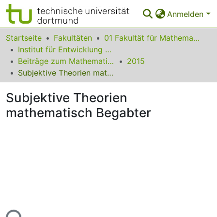
Anmelden
Bereiche & Sammlungen
Startseite
Fakultäten
01 Fakultät für Mathematik
Institut für Entwicklung und Erforschung des Mathematikunterrichts
Das gesamte Repositorium
Beiträge zum Mathematikunterricht
2015
Subjektive Theorien mathematisch Begabter
Statistiken
Subjektive Theorien
FAQ
mathematisch Begabter
Leitlinien
Zurück zur Startseite