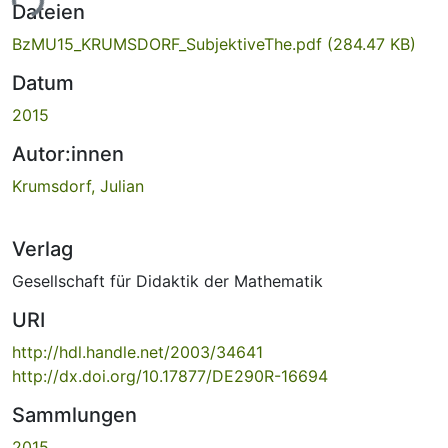
ade...
Dateien
BzMU15_KRUMSDORF_SubjektiveThe.pdf
(284.47 KB)
Datum
2015
Autor:innen
Krumsdorf, Julian
Verlag
Gesellschaft für Didaktik der Mathematik
URI
http://hdl.handle.net/2003/34641
http://dx.doi.org/10.17877/DE290R-16694
Sammlungen
2015