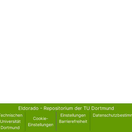
Eldorado - Repositorium der TU Dortmund
Technischen
Einstellungen
Datenschutzbestim
Cookie-
Universität
Barrierefreiheit
Einstellungen
Dortmund