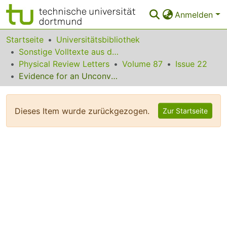
Anmelden
Bereiche & Sammlungen
Startseite
Universitätsbibliothek
Sonstige Volltexte aus dem Bibliotheksangebot
Das gesamte Repositorium
Physical Review Letters
Volume 87
Issue 22
Evidence for an Unconventional Magnetic Instability in the Spin-Tetrahedra System Cu2Te2O5Br2
Statistiken
FAQ
Dieses Item wurde zurückgezogen.
Zur Startseite
Leitlinien
Zurück zur Startseite