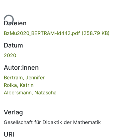
ade...
Dateien
BzMu2020_BERTRAM-id442.pdf
(258.79 KB)
Datum
2020
Autor:innen
Bertram, Jennifer
Rolka, Katrin
Albersmann, Natascha
Verlag
Gesellschaft für Didaktik der Mathematik
URI