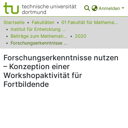
Anmelden
Bereiche & Sammlungen
Startseite
Fakultäten
01 Fakultät für Mathematik
Institut für Entwicklung und Erforschung des Mathematikunterrichts
Das gesamte Repositorium
Beiträge zum Mathematikunterricht
2020
Forschungserkenntnisse nutzen – Konzeption einer Workshopaktivität für Fortbildende
Statistiken
Forschungserkenntnisse nutzen
FAQ
– Konzeption einer
Leitlinien
Workshopaktivität für
Zurück zur Startseite
Fortbildende