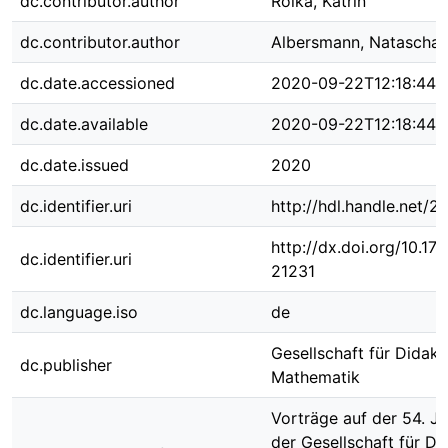
dc.contributor.author
Rolka, Katrin
dc.contributor.author
Albersmann, Natascha
dc.date.accessioned
2020-09-22T12:18:44Z
dc.date.available
2020-09-22T12:18:44Z
dc.date.issued
2020
dc.identifier.uri
http://hdl.handle.net/
http://dx.doi.org/10.1
dc.identifier.uri
21231
dc.language.iso
de
Gesellschaft für Didakt
dc.publisher
Mathematik
Vorträge auf der 54. J
der Gesellschaft für Di