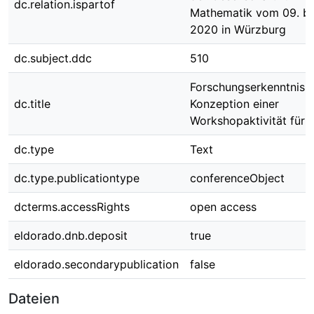
dc.relation.ispartof
Mathematik vom 09. bi
2020 in Würzburg
dc.subject.ddc
510
Forschungserkenntniss
dc.title
Konzeption einer
Workshopaktivität für 
dc.type
Text
dc.type.publicationtype
conferenceObject
dcterms.accessRights
open access
eldorado.dnb.deposit
true
eldorado.secondarypublication
false
Dateien