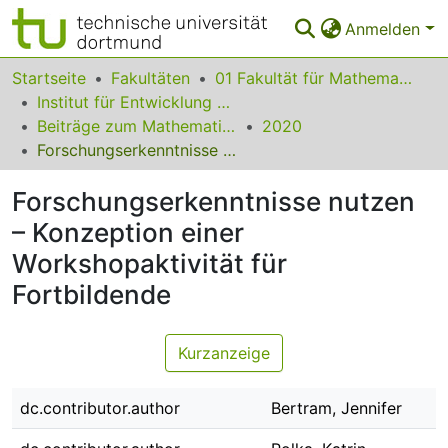
Anmelden
Bereiche & Sammlungen
Startseite
Fakultäten
01 Fakultät für Mathematik
Institut für Entwicklung und Erforschung des Mathematikunterrichts
Das gesamte Repositorium
Beiträge zum Mathematikunterricht
2020
Forschungserkenntnisse nutzen – Konzeption einer Workshopaktivität für Fortbildende
Statistiken
Forschungserkenntnisse nutzen
FAQ
– Konzeption einer
Leitlinien
Workshopaktivität für
Zurück zur Startseite
Fortbildende
Kurzanzeige
dc.contributor.author
Bertram, Jennifer