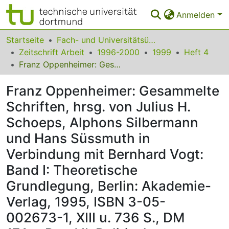
Anmelden
Bereiche & Sammlungen
Startseite
Fach- und Universitätsübergreifendes
Zeitschrift Arbeit
1996-2000
1999
Heft 4
Das gesamte Repositorium
Franz Oppenheimer: Gesammelte Schriften, hrsg. von Julius H. Schoeps, Alphons Silbermann und Hans Süssmuth in Verbindung mit Bernhard Vogt: Band I: Theoretische Grundlegung, Berlin: Akademie-Verlag, 1995, ISBN 3-05-002673-1, XIII u. 736 S., DM 174,-; Band II: Politische Schriften. Erster Teil: Die Utopie des "Liberalen Sozialismus"; Zweiter Teil: Staat, Nationalismus und Demokratie, Berlin: Akademie-Verlag, 1996, ISBN 3-05-002876-9, IX u. 576 S., DM 174,-; Band III: Schriften zur Marktwirtschaft. Erster Teil: Nationalökonomie und Wirtschaftspolitik; Zweiter Teil: Marktwirtschaft, Berlin: Akademie-Verlag, 1998, 817 S., DM 198,-
Statistiken
Franz Oppenheimer: Gesammelte
FAQ
Schriften, hrsg. von Julius H.
Schoeps, Alphons Silbermann
Leitlinien
und Hans Süssmuth in
Zurück zur Startseite
Verbindung mit Bernhard Vogt:
Band I: Theoretische
Grundlegung, Berlin: Akademie-
Verlag, 1995, ISBN 3-05-
002673-1, XIII u. 736 S., DM