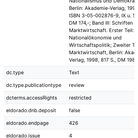
Nationalismus und Demokrati
Berlin: Akademie-Verlag, 1996
ISBN 3-05-002876-9, IX u. 57
DM 174,-; Band III: Schriften z
Marktwirtschaft. Erster Teil:
Nationalökonomie und
Wirtschaftspolitik; Zweiter Tei
Marktwirtschaft, Berlin: Aka
Verlag, 1998, 817 S., DM 198,
dc.type
Text
dc.type.publicationtype
review
dcterms.accessRights
restricted
eldorado.dnb.deposit
false
eldorado.endpage
426
eldorado.issue
4