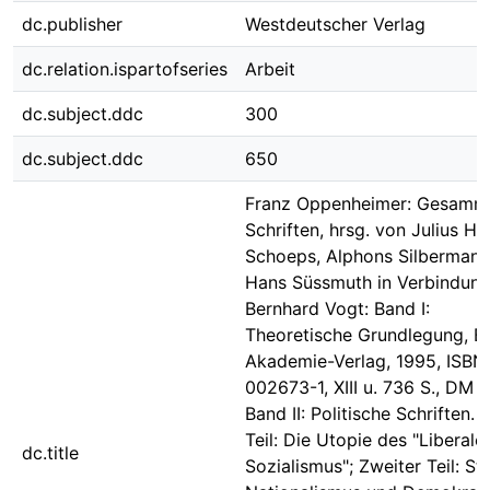
dc.publisher
Westdeutscher Verlag
dc.relation.ispartofseries
Arbeit
dc.subject.ddc
300
dc.subject.ddc
650
Franz Oppenheimer: Gesamm
Schriften, hrsg. von Julius H.
Schoeps, Alphons Silbermann
Hans Süssmuth in Verbindung
Bernhard Vogt: Band I:
Theoretische Grundlegung, Be
Akademie-Verlag, 1995, ISBN
002673-1, XIII u. 736 S., DM 1
Band II: Politische Schriften. 
Teil: Die Utopie des "Liberale
dc.title
Sozialismus"; Zweiter Teil: Sta