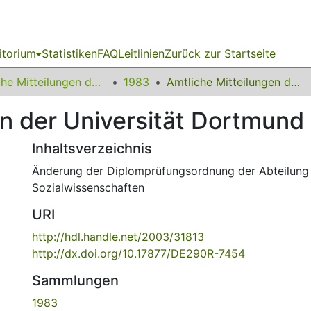
itorium
Statistiken
FAQ
Leitlinien
Zurück zur Startseite
Amtliche Mitteilungen der Technischen Universität Dortmund
1983
Amtliche Mitteilungen der Universität Dortmund Nr. 12/83
n der Universität Dortmund 
Inhaltsverzeichnis
Änderung der Diplomprüfungsordnung der Abteilung 
Sozialwissenschaften
URI
http://hdl.handle.net/2003/31813
http://dx.doi.org/10.17877/DE290R-7454
Sammlungen
1983