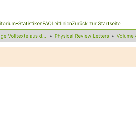
itorium
Statistiken
FAQ
Leitlinien
Zurück zur Startseite
Sonstige Volltexte aus dem Bibliotheksangebot
Physical Review Letters
Volume 