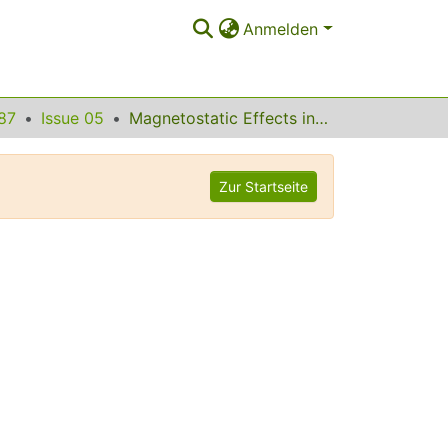
Anmelden
87
Issue 05
Magnetostatic Effects in the Nucleation of Rare Earth Ferromagnetic Phases
Zur Startseite