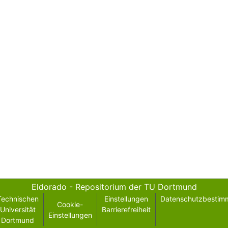
Eldorado - Repositorium der TU Dortmund
Technischen
Einstellungen
Datenschutzbestim
Cookie-
Universität
Barrierefreiheit
Einstellungen
Dortmund