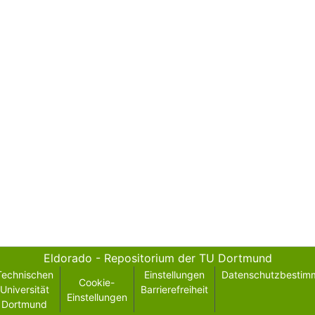
Eldorado - Repositorium der TU Dortmund
Technischen
Einstellungen
Datenschutzbestim
Cookie-
Universität
Barrierefreiheit
Einstellungen
Dortmund