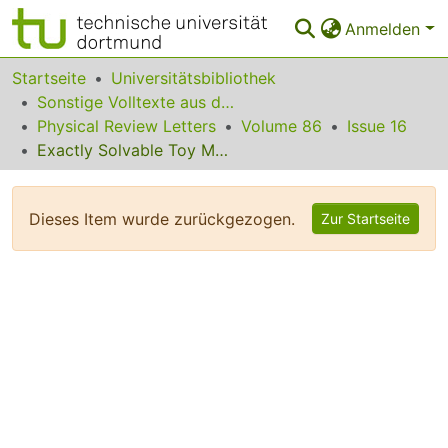
Anmelden
Bereiche & Sammlungen
Startseite
Universitätsbibliothek
Sonstige Volltexte aus dem Bibliotheksangebot
Das gesamte Repositorium
Physical Review Letters
Volume 86
Issue 16
Exactly Solvable Toy Model that Mimics the Mode Coupling Theory of Supercooled Liquid and Glass Transition
Statistiken
FAQ
Dieses Item wurde zurückgezogen.
Zur Startseite
Leitlinien
Zurück zur Startseite