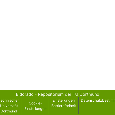
Eldorado - Repositorium der TU Dortmund
Technischen
Einstellungen
Datenschutzbestim
Cookie-
Universität
Barrierefreiheit
Einstellungen
Dortmund