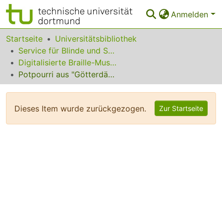
Anmelden
Bereiche & Sammlungen
Startseite
Universitätsbibliothek
Service für Blinde und Sehbehinderte
Das gesamte Repositorium
Digitalisierte Braille-Musik-Matrizen des VzfB
Potpourri aus "Götterdämmerung"
Statistiken
FAQ
Dieses Item wurde zurückgezogen.
Zur Startseite
Leitlinien
Zurück zur Startseite