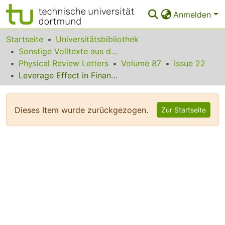
Anmelden
Bereiche & Sammlungen
Startseite
Universitätsbibliothek
Sonstige Volltexte aus dem Bibliotheksangebot
Das gesamte Repositorium
Physical Review Letters
Volume 87
Issue 22
Leverage Effect in Financial Markets
Statistiken
FAQ
Dieses Item wurde zurückgezogen.
Zur Startseite
Leitlinien
Zurück zur Startseite