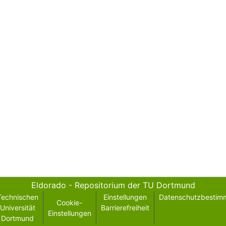
Eldorado - Repositorium der TU Dortmund
Technischen
Einstellungen
Datenschutzbestim
Cookie-
Universität
Barrierefreiheit
Einstellungen
Dortmund