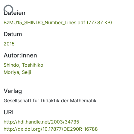
Lade...
Dateien
BzMU15_SHINDO_Number_Lines.pdf
(777.87 KB)
Datum
2015
Autor:innen
Shindo, Toshihiko
Moriya, Seiji
Verlag
Gesellschaft für Didaktik der Mathematik
URI
http://hdl.handle.net/2003/34735
http://dx.doi.org/10.17877/DE290R-16788