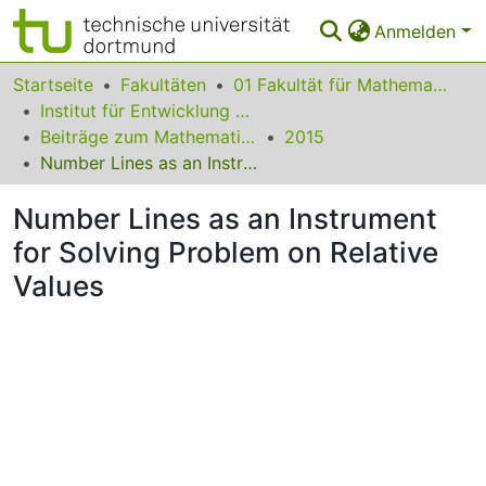
Anmelden
Bereiche & Sammlungen
Startseite
Fakultäten
01 Fakultät für Mathematik
Institut für Entwicklung und Erforschung des Mathematikunterrichts
Das gesamte Repositorium
Beiträge zum Mathematikunterricht
2015
Number Lines as an Instrument for Solving Problem on Relative Values
Statistiken
Number Lines as an Instrument
FAQ
for Solving Problem on Relative
Leitlinien
Values
Zurück zur Startseite