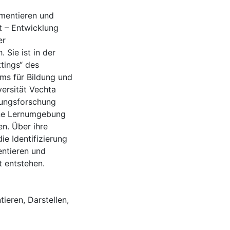
umentieren und
t – Entwicklung
er
Sie ist in der
ttings“ des
ms für Bildung und
ersität Vechta
lungsforschung
 eine Lernumgebung
n. Über ihre
ie Identifizierung
ntieren und
t entstehen.
tieren
,
Darstellen
,