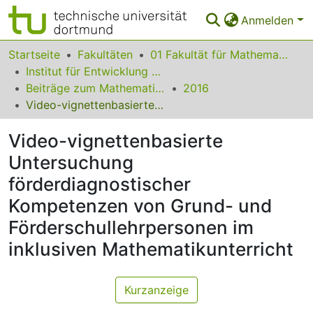
Anmelden
Bereiche & Sammlungen
Startseite
Fakultäten
01 Fakultät für Mathematik
Institut für Entwicklung und Erforschung des Mathematikunterrichts
Das gesamte Repositorium
Beiträge zum Mathematikunterricht
2016
Video-vignettenbasierte Untersuchung förderdiagnostischer Kompetenzen von Grund- und Förderschullehrpersonen im inklusiven Mathematikunterricht
Statistiken
Video-vignettenbasierte
FAQ
Untersuchung
Leitlinien
förderdiagnostischer
Zurück zur Startseite
Kompetenzen von Grund- und
Förderschullehrpersonen im
inklusiven Mathematikunterricht
Kurzanzeige