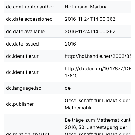
dc.contributor.author
Hoffmann, Martina
dc.date.accessioned
2016-11-24T14:00:36Z
dc.date.available
2016-11-24T14:00:36Z
dc.date.issued
2016
dc.identifier.uri
http://hdl.handle.net/2003/35
http://dx.doi.org/10.17877/DE
dc.identifier.uri
17610
dc.language.iso
de
Gesellschaft für Didaktik der
dc.publisher
Mathematik
Beiträge zum Mathematikunter
2016, 50. Jahrestagung der
dc.relation.ispartof
Gesellschaft für Didaktik der