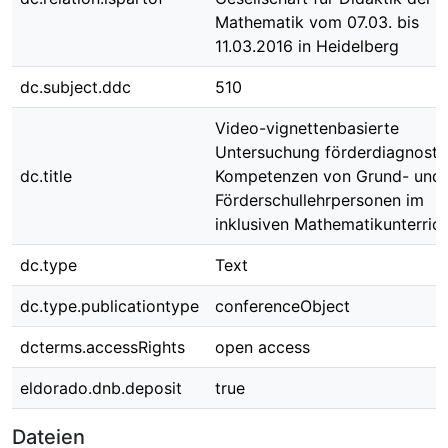
Mathematik vom 07.03. bis
11.03.2016 in Heidelberg
dc.subject.ddc
510
Video-vignettenbasierte
Untersuchung förderdiagnosti
dc.title
Kompetenzen von Grund- und
Förderschullehrpersonen im
inklusiven Mathematikunterric
dc.type
Text
dc.type.publicationtype
conferenceObject
dcterms.accessRights
open access
eldorado.dnb.deposit
true
Dateien