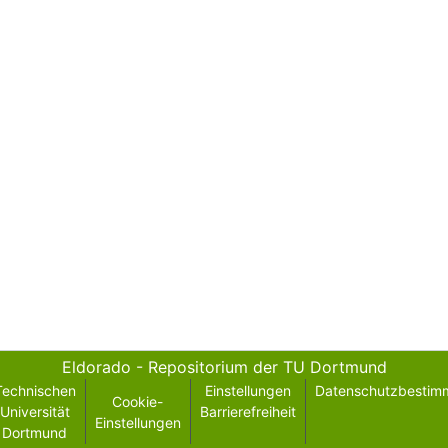
Eldorado - Repositorium der TU Dortmund
Technischen
Einstellungen
Datenschutzbestim
Cookie-
Universität
Barrierefreiheit
Einstellungen
Dortmund