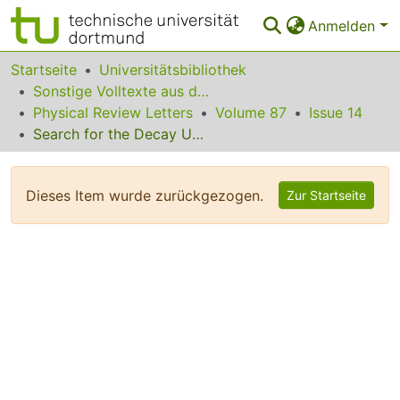
Anmelden
Bereiche & Sammlungen
Startseite
Universitätsbibliothek
Sonstige Volltexte aus dem Bibliotheksangebot
Das gesamte Repositorium
Physical Review Letters
Volume 87
Issue 14
Search for the Decay Upsilon(1S) --> gammaeta[prime]
Statistiken
FAQ
Dieses Item wurde zurückgezogen.
Zur Startseite
Leitlinien
Zurück zur Startseite