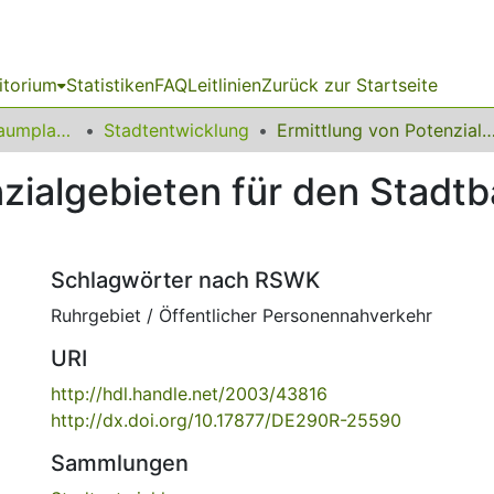
itorium
Statistiken
FAQ
Leitlinien
Zurück zur Startseite
09 Fakultät für Raumplanung
Stadtentwicklung
Ermittlung von Potenzialgebieten für den Stadtbahnverkehr im
nzialgebieten für den Stadt
Schlagwörter nach RSWK
Ruhrgebiet / Öffentlicher Personennahverkehr
URI
http://hdl.handle.net/2003/43816
http://dx.doi.org/10.17877/DE290R-25590
Sammlungen