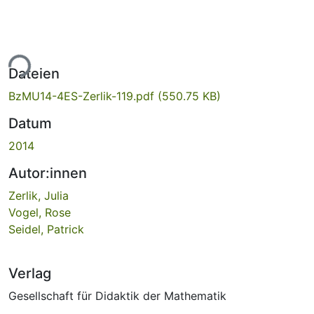
ade...
Dateien
BzMU14-4ES-Zerlik-119.pdf
(550.75 KB)
Datum
2014
Autor:innen
Zerlik, Julia
Vogel, Rose
Seidel, Patrick
Verlag
Gesellschaft für Didaktik der Mathematik