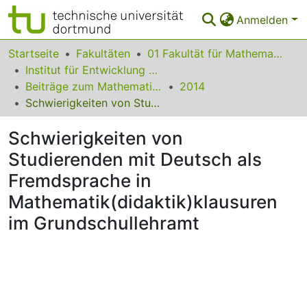
Anmelden
Bereiche & Sammlungen
Startseite
Fakultäten
01 Fakultät für Mathematik
Institut für Entwicklung und Erforschung des Mathematikunterrichts
Das gesamte Repositorium
Beiträge zum Mathematikunterricht
2014
Schwierigkeiten von Studierenden mit Deutsch als Fremdsprache in Mathematik(didaktik)klausuren im Grundschullehramt
Statistiken
Schwierigkeiten von
FAQ
Studierenden mit Deutsch als
Leitlinien
Fremdsprache in
Zurück zur Startseite
Mathematik(didaktik)klausuren
im Grundschullehramt