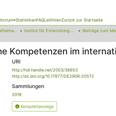
itorium
Statistiken
FAQ
Leitlinien
Zurück zur Startseite
01 Fakultät für Mathematik
Institut für Entwicklung und Erforschung des Mathematikunterrichts
e Kompetenzen im internati
URI
http://hdl.handle.net/2003/38653
http://dx.doi.org/10.17877/DE290R-20572
Sammlungen
2019
Komplettanzeige