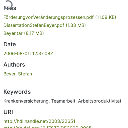
Files
FörderungvonVeränderungsprozessen.pdf
(11.09 KB)
DissertationStefanBeyer.pdf
(1.33 MB)
Beyer.tar
(8.17 MB)
Date
2006-08-01T12:37:08Z
Authors
Beyer, Stefan
Keywords
Krankenversicherung
,
Teamarbeit
,
Arbeitsproduktivität
URI
http://hdl.handle.net/2003/22651
http://dx.doi.org/10.17877/DE290R-8085