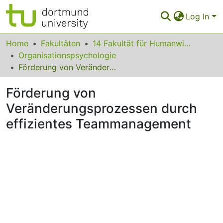
Log In
Communities & Collections
Home
Fakultäten
14 Fakultät für Humanwissenschaften und Theologie
Organisationspsychologie
All of Eldorado
Förderung von Veränderungsprozessen durch effizientes Teammanagement
Statistics
Förderung von
FAQ
Veränderungsprozessen durch
effizientes Teammanagement
Policy
Back to the Homepage
ding...