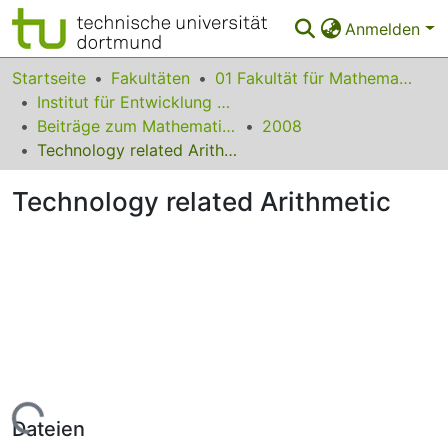
Anmelden
Bereiche & Sammlungen
Startseite
Fakultäten
01 Fakultät für Mathematik
Institut für Entwicklung und Erforschung des Mathematikunterrichts
Das gesamte Repositorium
Beiträge zum Mathematikunterricht
2008
Technology related Arithmetic
Statistiken
Technology related Arithmetic
FAQ
Leitlinien
Zurück zur Startseite
Lade...
Dateien