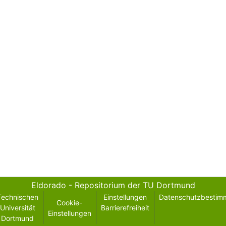
Eldorado - Repositorium der TU Dortmund
Technischen
Einstellungen
Datenschutzbestim
Cookie-
Universität
Barrierefreiheit
Einstellungen
Dortmund