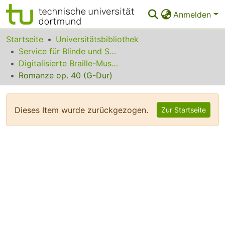
Anmelden
Bereiche & Sammlungen
Startseite
Universitätsbibliothek
Service für Blinde und Sehbehinderte
Das gesamte Repositorium
Digitalisierte Braille-Musik-Matrizen des VzfB
Romanze op. 40 (G-Dur)
Statistiken
FAQ
Dieses Item wurde zurückgezogen.
Zur Startseite
Leitlinien
Zurück zur Startseite