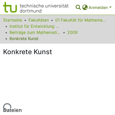
Anmelden
Bereiche & Sammlungen
Startseite
Fakultäten
01 Fakultät für Mathematik
Institut für Entwicklung und Erforschung des Mathematikunterrichts
Das gesamte Repositorium
Beiträge zum Mathematikunterricht
2009
Konkrete Kunst
Statistiken
Konkrete Kunst
FAQ
Leitlinien
Zurück zur Startseite
Lade...
Dateien