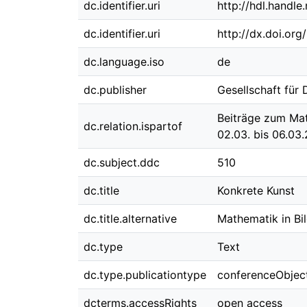
dc.identifier.uri
http://hdl.handl
dc.identifier.uri
http://dx.doi.or
dc.language.iso
de
dc.publisher
Gesellschaft für
Beiträge zum Mat
dc.relation.ispartof
02.03. bis 06.03
dc.subject.ddc
510
dc.title
Konkrete Kunst
dc.title.alternative
Mathematik in Bi
dc.type
Text
dc.type.publicationtype
conferenceObjec
dcterms.accessRights
open access