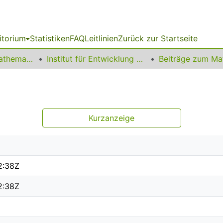
itorium
Statistiken
FAQ
Leitlinien
Zurück zur Startseite
01 Fakultät für Mathematik
Institut für Entwicklung und Erforschung des Mathematikunterrichts
Kurzanzeige
2:38Z
2:38Z