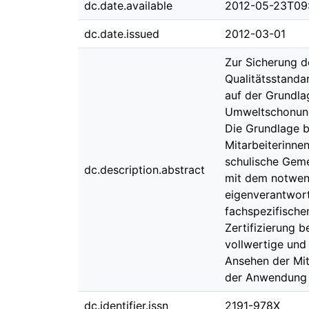
dc.date.available
2012-05-23T09
dc.date.issued
2012-03-01
Zur Sicherung d
Qualitätsstanda
auf der Grundla
Umweltschonung
Die Grundlage b
Mitarbeiterinne
schulische Geme
dc.description.abstract
mit dem notwen
eigenverantwort
fachspezifische
Zertifizierung b
vollwertige und
Ansehen der Mit
der Anwendung de
dc.identifier.issn
2191-978X