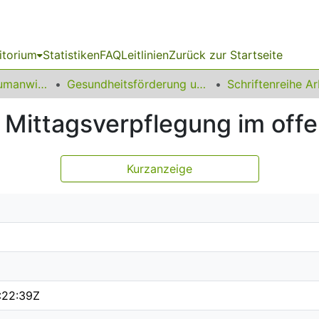
itorium
Statistiken
FAQ
Leitlinien
Zurück zur Startseite
14 Fakultät für Humanwissenschaften und Theologie
Gesundheitsförderung und Verbraucherbildung
ie Mittagsverpflegung im of
Kurzanzeige
:22:39Z