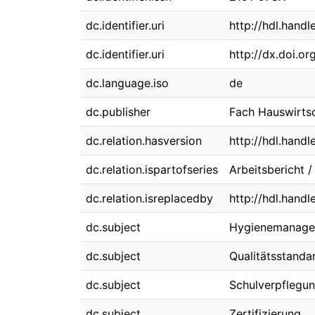
dc.identifier.uri
http://hdl.hand
dc.identifier.uri
http://dx.doi.o
dc.language.iso
de
dc.publisher
Fach Hauswirtsc
dc.relation.hasversion
http://hdl.hand
dc.relation.ispartofseries
Arbeitsbericht 
dc.relation.isreplacedby
http://hdl.hand
dc.subject
Hygienemanag
dc.subject
Qualitätsstanda
dc.subject
Schulverpflegu
dc.subject
Zertifizierung