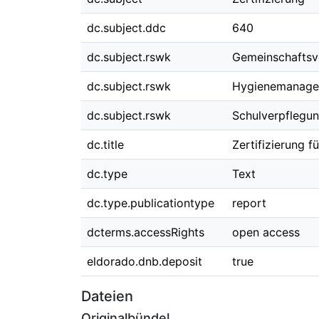
dc.subject.ddc
640
dc.subject.rswk
Gemeinschaftsv
dc.subject.rswk
Hygienemanag
dc.subject.rswk
Schulverpflegu
dc.title
Zertifizierung 
dc.type
Text
dc.type.publicationtype
report
dcterms.accessRights
open access
eldorado.dnb.deposit
true
Dateien
Originalbündel