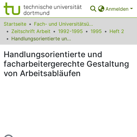
Anmelden
Bereiche & Sammlungen
Startseite
Fach- und Universitätsübergreifendes
Zeitschrift Arbeit
1992-1995
1995
Heft 2
Das gesamte Repositorium
Handlungsorientierte und facharbeitergerechte Gestaltung von Arbeitsabläufen
Statistiken
Handlungsorientierte und
FAQ
facharbeitergerechte Gestaltung
von Arbeitsabläufen
Leitlinien
Zurück zur Startseite