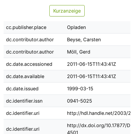
Kurzanzeige
cc.publisher.place
Opladen
dc.contributor.author
Beyse, Carsten
dc.contributor.author
Möll, Gerd
dc.date.accessioned
2011-06-15T11:43:41Z
dc.date.available
2011-06-15T11:43:41Z
dc.date.issued
1999-03-15
dc.identifier.issn
0941-5025
dc.identifier.uri
http://hdl.handle.net/2003/2
http://dx.doi.org/10.17877/D
dc.identifier.uri
4501