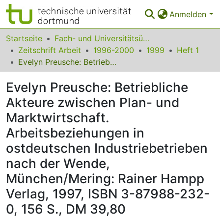
Anmelden
Bereiche & Sammlungen
Startseite
Fach- und Universitätsübergreifendes
Zeitschrift Arbeit
1996-2000
1999
Heft 1
Das gesamte Repositorium
Evelyn Preusche: Betriebliche Akteure zwischen Plan- und Marktwirtschaft. Arbeitsbeziehungen in ostdeutschen Industriebetrieben nach der Wende, München/Mering: Rainer Hampp Verlag, 1997, ISBN 3-87988-232-0, 156 S., DM 39,80
Statistiken
Evelyn Preusche: Betriebliche
FAQ
Akteure zwischen Plan- und
Marktwirtschaft.
Leitlinien
Arbeitsbeziehungen in
Zurück zur Startseite
ostdeutschen Industriebetrieben
nach der Wende,
München/Mering: Rainer Hampp
Verlag, 1997, ISBN 3-87988-232-
0, 156 S., DM 39,80