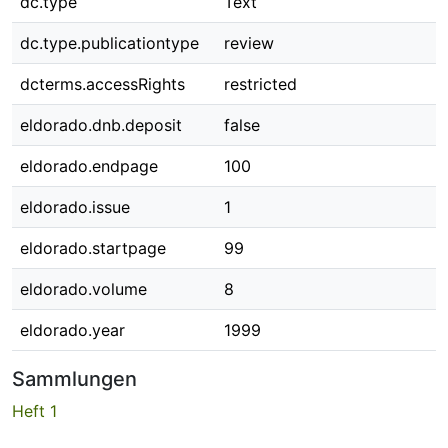
dc.type
Text
dc.type.publicationtype
review
dcterms.accessRights
restricted
eldorado.dnb.deposit
false
eldorado.endpage
100
eldorado.issue
1
eldorado.startpage
99
eldorado.volume
8
eldorado.year
1999
Sammlungen
Heft 1