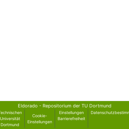
Eldorado - Repositorium der TU Dortmund
Technischen
Einstellungen
Datenschutzbestim
Cookie-
Universität
Barrierefreiheit
Einstellungen
Dortmund