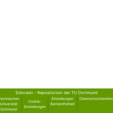
Eldorado - Repositorium der TU Dortmund
Technischen
Einstellungen
Datenschutzbestim
Cookie-
Universität
Barrierefreiheit
Einstellungen
Dortmund