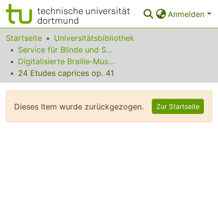
Anmelden
Bereiche & Sammlungen
Startseite
Universitätsbibliothek
Service für Blinde und Sehbehinderte
Das gesamte Repositorium
Digitalisierte Braille-Musik-Matrizen des VzfB
24 Etudes caprices op. 41
Statistiken
FAQ
Dieses Item wurde zurückgezogen.
Zur Startseite
Leitlinien
Zurück zur Startseite