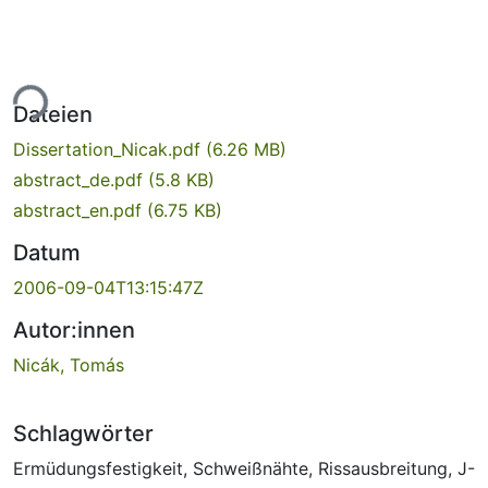
ade...
Dateien
Dissertation_Nicak.pdf
(6.26 MB)
abstract_de.pdf
(5.8 KB)
abstract_en.pdf
(6.75 KB)
Datum
2006-09-04T13:15:47Z
Autor:innen
Nicák, Tomás
Schlagwörter
Ermüdungsfestigkeit
,
Schweißnähte
,
Rissausbreitung
,
J-