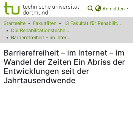
Anmelden
Bereiche & Sammlungen
Startseite
Fakultäten
13 Fakultät für Rehabilitationswissenschaften
Die Rehabilitationstechnologie im Wandel: eine Mensch-Technik-Umwelt Betrachtung
Das gesamte Repositorium
Barrierefreiheit – im Internet – im Wandel der Zeiten Ein Abriss der Entwicklungen seit der Jahrtausendwende
Statistiken
Barrierefreiheit – im Internet – im
FAQ
Wandel der Zeiten Ein Abriss der
Entwicklungen seit der
Leitlinien
Jahrtausendwende
Zurück zur Startseite