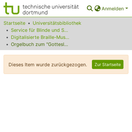
Anmelden
Bereiche & Sammlungen
Startseite
Universitätsbibliothek
Service für Blinde und Sehbehinderte
Das gesamte Repositorium
Digitalisierte Braille-Musik-Matrizen des VzfB
Orgelbuch zum "Gotteslob" (4)
Statistiken
FAQ
Dieses Item wurde zurückgezogen.
Zur Startseite
Leitlinien
Zurück zur Startseite