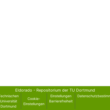
Eldorado - Repositorium der TU Dortmund
Technischen
Einstellungen
Datenschutzbestim
Cookie-
Universität
Barrierefreiheit
Einstellungen
Dortmund