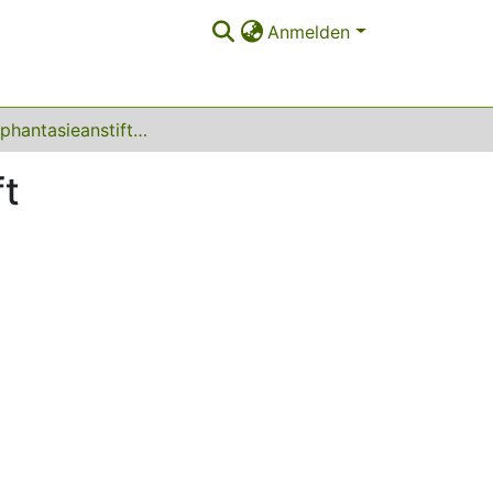
Anmelden
Für eine phantasieanstiftende Sozialwissenschaft
ft