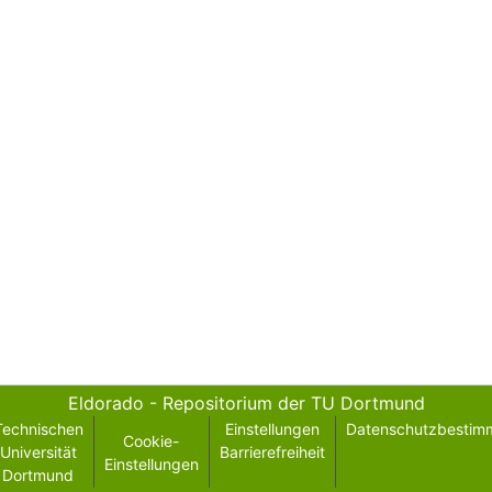
Eldorado - Repositorium der TU Dortmund
Technischen
Einstellungen
Datenschutzbestim
Cookie-
Universität
Barrierefreiheit
Einstellungen
Dortmund