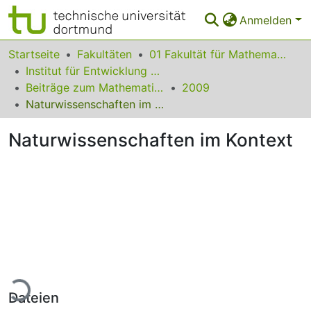
Anmelden
Bereiche & Sammlungen
Startseite
Fakultäten
01 Fakultät für Mathematik
Institut für Entwicklung und Erforschung des Mathematikunterrichts
Das gesamte Repositorium
Beiträge zum Mathematikunterricht
2009
Naturwissenschaften im Kontext
Statistiken
Naturwissenschaften im Kontext
FAQ
Leitlinien
Zurück zur Startseite
Lade...
Dateien