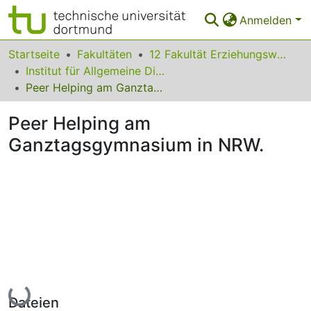
Anmelden
Bereiche & Sammlungen
Startseite
Fakultäten
12 Fakultät Erziehungswissenschaft, Psychologie und Bildungsforschung
Institut für Allgemeine Didaktik und Schulpädagogik
Das gesamte Repositorium
Peer Helping am Ganztagsgymnasium in NRW.
Statistiken
Peer Helping am
FAQ
Ganztagsgymnasium in NRW.
Leitlinien
Zurück zur Startseite
Lade...
Dateien